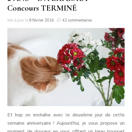
Concours TERMINÉ
sur
mis à jour le
8 février 2016
42 commentaires
2
ANS
–
INTERFLORA
–
Concours
TERMINÉ
Et hop on enchaîne avec le deuxième jour de cette
semaine anniversaire ! Aujourd’hui, je vous propose un
moment de douceur en vous offrant un beau bouquet