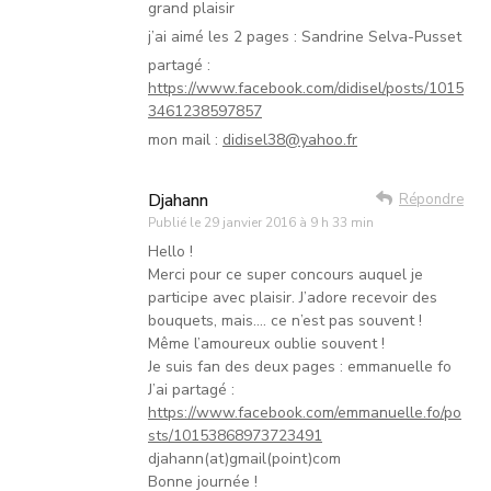
grand plaisir
j’ai aimé les 2 pages : Sandrine Selva-Pusset
partagé :
https://www.facebook.com/didisel/posts/1015
3461238597857
mon mail :
didisel38@yahoo.fr
Djahann
Répondre
Publié le
29 janvier 2016 à 9 h 33 min
Hello !
Merci pour ce super concours auquel je
participe avec plaisir. J’adore recevoir des
bouquets, mais…. ce n’est pas souvent !
Même l’amoureux oublie souvent !
Je suis fan des deux pages : emmanuelle fo
J’ai partagé :
https://www.facebook.com/emmanuelle.fo/po
sts/10153868973723491
djahann(at)gmail(point)com
Bonne journée !