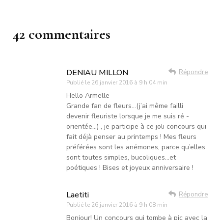
42 commentaires
DENIAU MILLON
Répondre
Publié le
26 janvier 2016 à 9 h 04 min
Hello Armelle
Grande fan de fleurs…(j’ai même failli
devenir fleuriste lorsque je me suis ré -
orientée…) , je participe à ce joli concours qui
fait déjà penser au printemps ! Mes fleurs
préférées sont les anémones, parce qu’elles
sont toutes simples, bucoliques…et
poétiques ! Bises et joyeux anniversaire !
Laetiti
Répondre
Publié le
26 janvier 2016 à 9 h 08 min
Bonjour! Un concours qui tombe à pic avec la