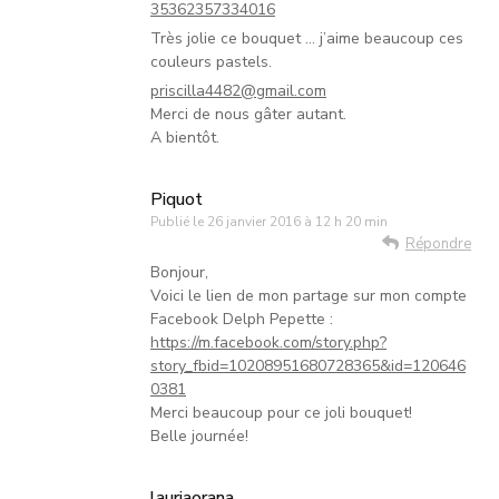
35362357334016
Très jolie ce bouquet … j’aime beaucoup ces
couleurs pastels.
priscilla4482@gmail.com
Merci de nous gâter autant.
A bientôt.
Piquot
Publié le
26 janvier 2016 à 12 h 20 min
Répondre
Bonjour,
Voici le lien de mon partage sur mon compte
Facebook Delph Pepette :
https://m.facebook.com/story.php?
story_fbid=10208951680728365&id=120646
0381
Merci beaucoup pour ce joli bouquet!
Belle journée!
lauriaorana