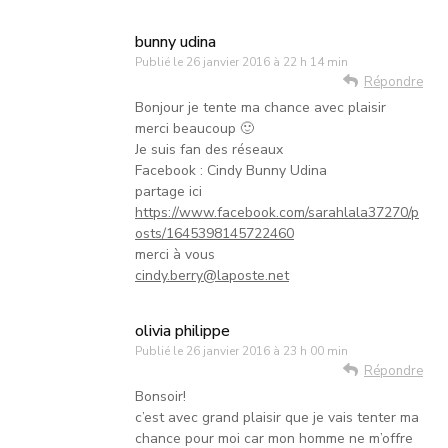
bunny udina
Publié le
26 janvier 2016 à 22 h 14 min
Répondre
Bonjour je tente ma chance avec plaisir
merci beaucoup 🙂
Je suis fan des réseaux
Facebook : Cindy Bunny Udina
partage ici
https://www.facebook.com/sarahlala37270/p
osts/1645398145722460
merci à vous
cindy.berry@laposte.net
olivia philippe
Publié le
26 janvier 2016 à 23 h 00 min
Répondre
Bonsoir!
c’est avec grand plaisir que je vais tenter ma
chance pour moi car mon homme ne m’offre