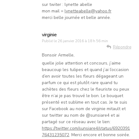
sur twiter : lynette abelle
mon mail =
lynetteabelle@yahoo.fr
merci belle journée et belle année.
virginie
Publié le
26 janvier 2016 à 18 h 56 min
Répondre
Bonsoir Armelle,
quelle jolie attention et concours, j’aime
beaucoup les tulipes et quand j’ai l’occasion
d’en avoir toutes les fleurs dégageant un
parfum ce qui est plutôt rare quand tu
achètes des fleurs chez le fleuriste ou peux
être n’ai je pas trouvé le bon. Le bouquet
présenté est sublime en tout cas. Je te suis
sur Facebook au nom de virginie mitault et
sur twitter au nom de @sunsiare4 et ai
partagé sur ce réseau avec le lien:
https://twitter.com/sunsiare4/status/6920391
76431235072
. Merci encore et bonne soirée.