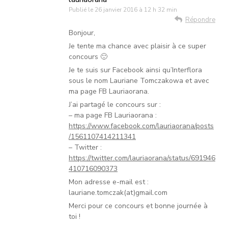
Publié le
26 janvier 2016 à 12 h 32 min
Répondre
Bonjour,
Je tente ma chance avec plaisir à ce super
concours 🙂
Je te suis sur Facebook ainsi qu’Interflora
sous le nom Lauriane Tomczakowa et avec
ma page FB Lauriaorana.
J’ai partagé le concours sur :
– ma page FB Lauriaorana :
https://www.facebook.com/lauriaorana/posts
/1561107414211341
– Twitter :
https://twitter.com/lauriaorana/status/691946
410716090373
Mon adresse e-mail est :
lauriane.tomczak(at)gmail.com
Merci pour ce concours et bonne journée à
toi !