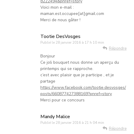
8222494&pnref=story
Voici mon e-mail :
maman.est.occupee[at]gmail.com
Merci de nous gâter !
Tootie DesVosges
Publié le
28 janvier 2016 à 17 h 10 min
Répondre
Bonjour
Ce joli bouquet nous donne un aperçu du
printemps qui se rapproche.
c’est avec plaisir que je participe , et je
partage
https://www.facebook.com/tootie.desvosges/
posts/660877427388169?pnref=story
Merci pour ce concours
Mandy Malice
Publié le
28 janvier 2016 à 21 h 04 min
Répondre