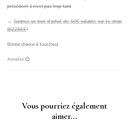
précédent, il n’est pas trop tard.
→
Gagnez un bon d’achat de 50€ valable sur l’e-shop
BIZZBEE
!
Bonne chance à tous(tes).
Armelle
😉
Navigation
Vous pourriez également
d'article
aimer...