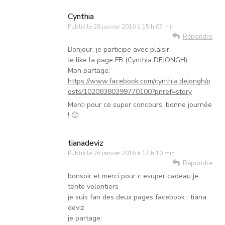
Cynthia
Publié le
26 janvier 2016 à 15 h 07 min
Répondre
Bonjour, je participe avec plaisir
Je like la page FB (Cynthia DEJONGH)
Mon partage:
https://www.facebook.com/cynthia.dejongh/p
osts/10208380399770100?pnref=story
Merci pour ce super concours, bonne journée
! 🙂
tianadeviz
Publié le
26 janvier 2016 à 17 h 10 min
Répondre
bonsoir et merci pour c esuper cadeau je
tente volontiers
je suis fan des deux pages facebook : tiana
deviz
je partage: