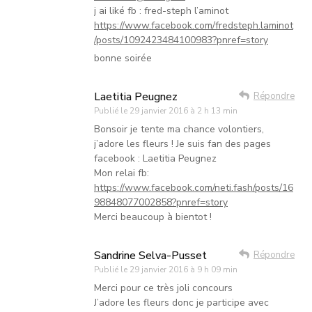
j ai liké fb : fred-steph l’aminot
https://www.facebook.com/fredsteph.laminot
/posts/1092423484100983?pnref=story
bonne soirée
Laetitia Peugnez
Répondre
Publié le
29 janvier 2016 à 2 h 13 min
Bonsoir je tente ma chance volontiers,
j’adore les fleurs ! Je suis fan des pages
facebook : Laetitia Peugnez
Mon relai fb:
https://www.facebook.com/neti.fash/posts/16
98848077002858?pnref=story
Merci beaucoup à bientot !
Sandrine Selva-Pusset
Répondre
Publié le
29 janvier 2016 à 9 h 09 min
Merci pour ce très joli concours
J’adore les fleurs donc je participe avec