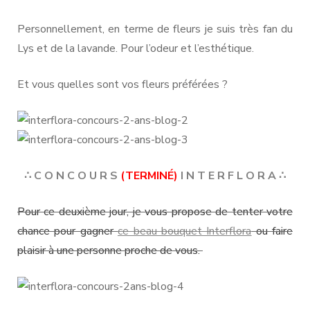
Personnellement, en terme de fleurs je suis très fan du
Lys et de la lavande. Pour l’odeur et l’esthétique.
Et vous quelles sont vos fleurs préférées ?
∴ C O N C O U R S
(TERMINÉ)
I N T E R F L O R A ∴
Pour ce deuxième jour, je vous propose de tenter votre
chance pour gagner
ce beau bouquet Interflora
ou faire
plaisir à une personne proche de vous.