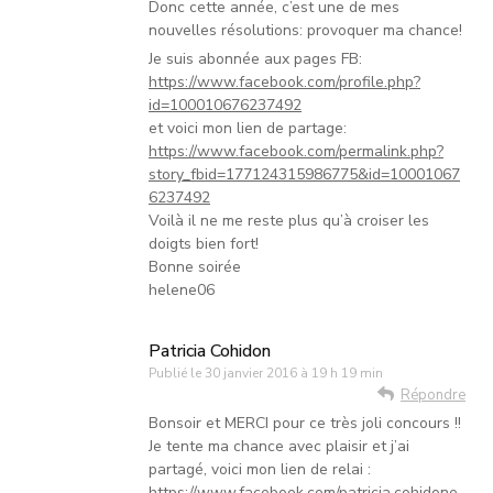
Donc cette année, c’est une de mes
nouvelles résolutions: provoquer ma chance!
Je suis abonnée aux pages FB:
https://www.facebook.com/profile.php?
id=100010676237492
et voici mon lien de partage:
https://www.facebook.com/permalink.php?
story_fbid=177124315986775&id=10001067
6237492
Voilà il ne me reste plus qu’à croiser les
doigts bien fort!
Bonne soirée
helene06
Patricia Cohidon
Publié le
30 janvier 2016 à 19 h 19 min
Répondre
Bonsoir et MERCI pour ce très joli concours !!
Je tente ma chance avec plaisir et j’ai
partagé, voici mon lien de relai :
https://www.facebook.com/patricia.cohidone