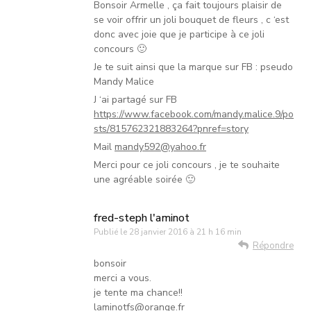
Bonsoir Armelle , ça fait toujours plaisir de
se voir offrir un joli bouquet de fleurs , c ‘est
donc avec joie que je participe à ce joli
concours 🙂
Je te suit ainsi que la marque sur FB : pseudo
Mandy Malice
J ‘ai partagé sur FB
https://www.facebook.com/mandy.malice.9/po
sts/815762321883264?pnref=story
Mail
mandy592@yahoo.fr
Merci pour ce joli concours , je te souhaite
une agréable soirée 🙂
fred-steph l'aminot
Publié le
28 janvier 2016 à 21 h 16 min
Répondre
bonsoir
merci a vous.
je tente ma chance!!
laminotfs@orange.fr