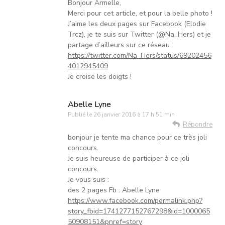
Bonjour Armelle,
Merci pour cet article, et pour la belle photo !
J’aime les deux pages sur Facebook (Elodie
Trcz), je te suis sur Twitter (@Na_Hers) et je
partage d’ailleurs sur ce réseau :
https://twitter.com/Na_Hers/status/69202456
4012945409
Je croise les doigts !
Abelle Lyne
Publié le
26 janvier 2016 à 17 h 51 min
Répondre
bonjour je tente ma chance pour ce très joli
concours.
Je suis heureuse de participer à ce joli
concours.
Je vous suis :
des 2 pages Fb : Abelle Lyne
https://www.facebook.com/permalink.php?
story_fbid=1741277152767298&id=1000065
50908151&pnref=story