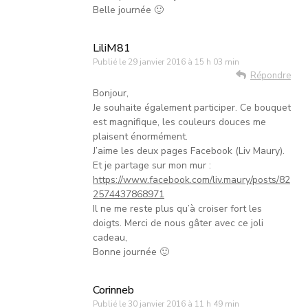
Belle journée 🙂
LiliM81
Publié le
29 janvier 2016 à 15 h 03 min
Répondre
Bonjour,
Je souhaite également participer. Ce bouquet
est magnifique, les couleurs douces me
plaisent énormément.
J’aime les deux pages Facebook (Liv Maury).
Et je partage sur mon mur :
https://www.facebook.com/liv.maury/posts/82
2574437868971
Il ne me reste plus qu’à croiser fort les
doigts. Merci de nous gâter avec ce joli
cadeau,
Bonne journée 🙂
Corinneb
Publié le
30 janvier 2016 à 11 h 49 min