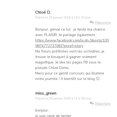
Chloé D.
Publié le
29 janvier 2016 à 10 h 30 min
Répondre
Bonjour, génial ce lot : je tente ma chance
avec PLAISIR. Je partage également :
https://www.facebook.com/lo.dn.3/posts/103
9874772737082?pnref=story
Me fleurs préférées sont les orchidées, je
trouve le bouquet à gagner vraiment
magnifique. Je like les pages FB sous le
pseudo Chloé Denis.
Merci pour ce gentil concours qui illumine
notre journée ! A bientôt sur le blog 🙂
miss_green
Publié le
29 janvier 2016 à 11 h 08 min
Répondre
bonjour,
je suis ravie de tenter