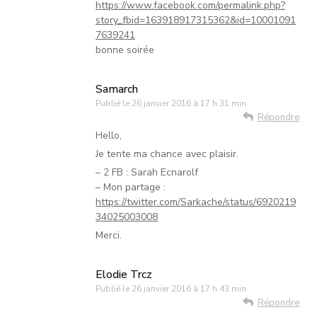
https://www.facebook.com/permalink.php?
story_fbid=163918917315362&id=10001091
7639241
bonne soirée
Samarch
Publié le
26 janvier 2016 à 17 h 31 min
Répondre
Hello,
Je tente ma chance avec plaisir.
– 2 FB : Sarah Ecnarolf
– Mon partage :
https://twitter.com/Sarkache/status/6920219
34025003008
Merci.
Elodie Trcz
Publié le
26 janvier 2016 à 17 h 43 min
Répondre