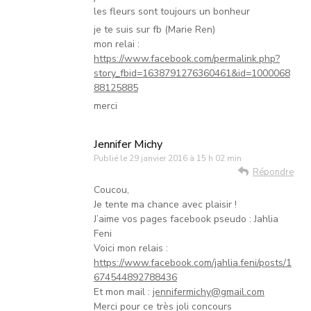
les fleurs sont toujours un bonheur
je te suis sur fb (Marie Ren)
mon relai :
https://www.facebook.com/permalink.php?
story_fbid=1638791276360461&id=1000068
88125885
merci
Jennifer Michy
Publié le
29 janvier 2016 à 15 h 02 min
Répondre
Coucou,
Je tente ma chance avec plaisir !
J’aime vos pages facebook pseudo : Jahlia
Feni
Voici mon relais :
https://www.facebook.com/jahlia.feni/posts/1
674544892788436
Et mon mail :
jennifermichy@gmail.com
Merci pour ce très joli concours