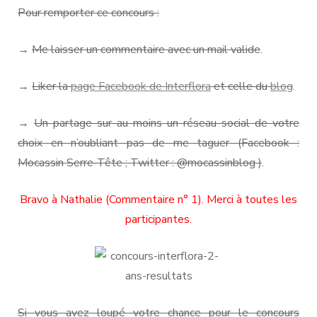
Pour remporter ce concours :
→
Me laisser un commentaire avec un mail valide
.
→
Liker la
page Facebook de Interflora
et celle du
blog
.
→
Un partage sur au moins un réseau social de votre
choix en n’oubliant pas de me taguer (Facebook :
Mocassin Serre-Tête ; Twitter : @mocassinblog )
.
Bravo à Nathalie (Commentaire n° 1). Merci à toutes les
participantes.
Si vous avez loupé votre chance pour le concours