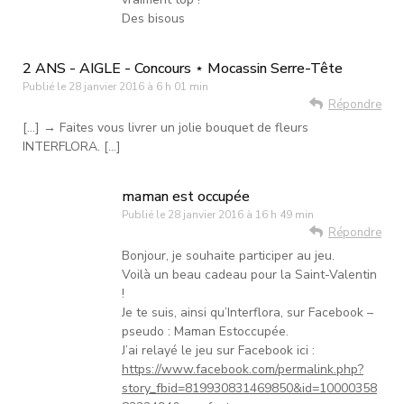
Des bisous
2 ANS - AIGLE - Concours ⋆ Mocassin Serre-Tête
Publié le
28 janvier 2016 à 6 h 01 min
Répondre
[…] → Faites vous livrer un jolie bouquet de fleurs
INTERFLORA. […]
maman est occupée
Publié le
28 janvier 2016 à 16 h 49 min
Répondre
Bonjour, je souhaite participer au jeu.
Voilà un beau cadeau pour la Saint-Valentin
!
Je te suis, ainsi qu’Interflora, sur Facebook –
pseudo : Maman Estoccupée.
J’ai relayé le jeu sur Facebook ici :
https://www.facebook.com/permalink.php?
story_fbid=819930831469850&id=10000358