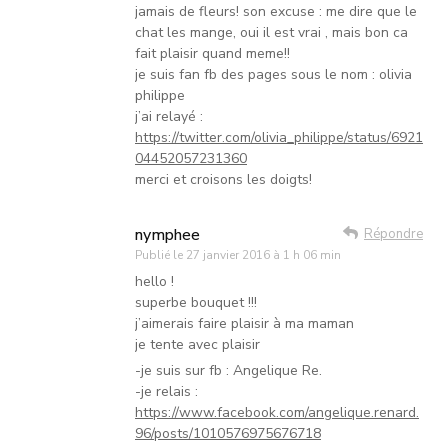
jamais de fleurs! son excuse : me dire que le
chat les mange, oui il est vrai , mais bon ca
fait plaisir quand meme!!
je suis fan fb des pages sous le nom : olivia
philippe
j’ai relayé :
https://twitter.com/olivia_philippe/status/6921
04452057231360
merci et croisons les doigts!
nymphee
Répondre
Publié le
27 janvier 2016 à 1 h 06 min
hello !
superbe bouquet !!!
j’aimerais faire plaisir à ma maman
je tente avec plaisir
-je suis sur fb : Angelique Re.
-je relais :
https://www.facebook.com/angelique.renard.
96/posts/1010576975676718