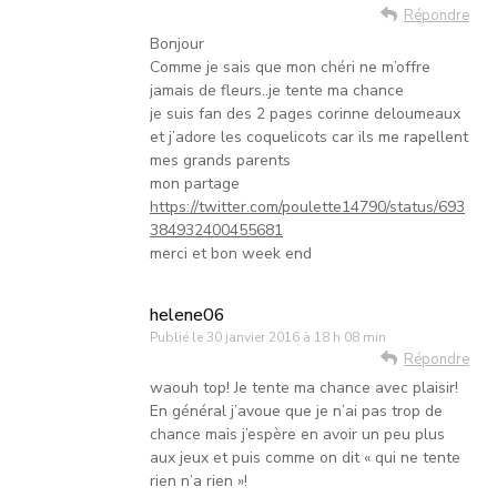
Répondre
Bonjour
Comme je sais que mon chéri ne m’offre
jamais de fleurs..je tente ma chance
je suis fan des 2 pages corinne deloumeaux
et j’adore les coquelicots car ils me rapellent
mes grands parents
mon partage
https://twitter.com/poulette14790/status/693
384932400455681
merci et bon week end
helene06
Publié le
30 janvier 2016 à 18 h 08 min
Répondre
waouh top! Je tente ma chance avec plaisir!
En général j’avoue que je n’ai pas trop de
chance mais j’espère en avoir un peu plus
aux jeux et puis comme on dit « qui ne tente
rien n’a rien »!