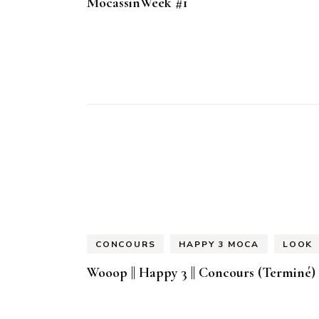
MocassinWeek #1
CONCOURS
HAPPY 3 MOCA
LOOK
Wooop || Happy 3 || Concours (Terminé)