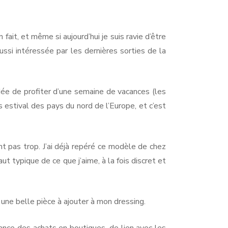
 fait, et même si aujourd’hui je suis ravie d’être
ussi intéressée par les dernières sorties de la
idée de profiter d’une semaine de vacances (les
estival des pays du nord de l’Europe, et c’est
nt pas trop. J’ai déjà repéré ce modèle de chez
t typique de ce que j’aime, à la fois discret et
 une belle pièce à ajouter à mon dressing.
ance des achats en boutiques, de lien avec les