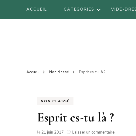
ACCUEIL
CATÉGORIES
VIDE-DRE
DÉCORATION
Blog mode à Nantes, lifestyle, beauté 
Armel
DIY
VOYAGES
BE
Accueil
Non classé
Esprit es-tu là ?
LIFESTYLE
BO
LOOK
BR
BEAUTÉ
NON CLASSÉ
LI
Esprit es-tu là ?
LO
AT
sur
le
21 juin 2017
Laisser un commentaire