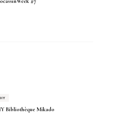
ocassinWeek #7
DIY
IY Bibliothèque Mikado