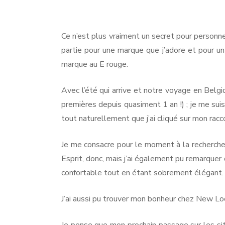
Esprit
es-
NO
tu
là
Ce n’est plus vraiment un secret pour personne
PA
?
partie pour une marque que j’adore et pour un 
PA
marque au E rouge.
Avec l’été qui arrive et notre voyage en Belgi
premières depuis quasiment 1 an !) ; je me su
tout naturellement que j’ai cliqué sur mon racc
Je me consacre pour le moment à la recherche d
Esprit, donc, mais j’ai également pu remarquer 
confortable tout en étant sobrement élégant.
J’ai aussi pu trouver mon bonheur chez New Look
Je pense que mon prochain passage sur les sit