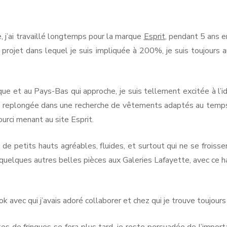
RMANDIE
PEN LANN –
NOIRMOUTIER
ROCHEVILAINE
CABOURG &
, j’ai travaillé longtemps pour la marque
Esprit
, pendant 5 ans en
YS-BAS
PORNIC
DIVES-SUR-
projet dans lequel je suis impliquée à 200%, je suis toujours a
RENNES
AMSTERDAM
MER
RIS
PORNICHET
SAINT-MALO
NORMANDIE
que et au Pays-Bas qui approche, je suis tellement excitée à l’
is replongée dans une recherche de vêtements adaptés au temps 
ourci menant au site Esprit.
e petits hauts agréables, fluides, et surtout qui ne se froisse
quelques autres belles pièces aux Galeries Lafayette, avec ce hau
 avec qui j’avais adoré collaborer et chez qui je trouve toujours
es de fringues se fera plus tard, je reste persuadée de l’import