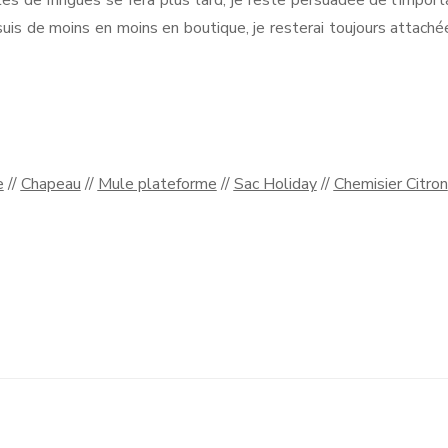
is de moins en moins en boutique, je resterai toujours attachée au
e
//
Chapeau
//
Mule plateforme
//
Sac Holiday
//
Chemisier Citron