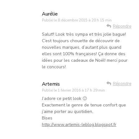
Aurélie
Publié le
8 décembre 2015 à 20 h 15 min
Répondre
Salut!! Look très sympa et très jolie bague!
C’est toujours chouette de découvrir de
nouvelles marques, d’autant plus quand
elles sont 100% françaises! Ça donne des
idées pour les cadeaux de Noël! merci pour
le concours!
Artemis
Répondre
Publié le
1 février 2016 à 17 h 29 min
J’adore ce petit look 🙂
Exactement le genre de tenue confort que
j’aime porter au quotidien.
Bises
http://www.artemis-leblog.blogspot.fr