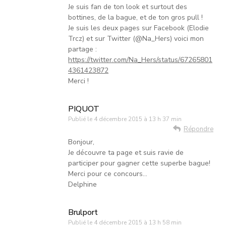
Je suis fan de ton look et surtout des
bottines, de la bague, et de ton gros pull !
Je suis les deux pages sur Facebook (Elodie
Trcz) et sur Twitter (@Na_Hers) voici mon
partage :
https://twitter.com/Na_Hers/status/67265801
4361423872
Merci !
PIQUOT
Publié le
4 décembre 2015 à 13 h 37 min
Répondre
Bonjour,
Je découvre ta page et suis ravie de
participer pour gagner cette superbe bague!
Merci pour ce concours…
Delphine
Brulport
Publié le
4 décembre 2015 à 13 h 58 min