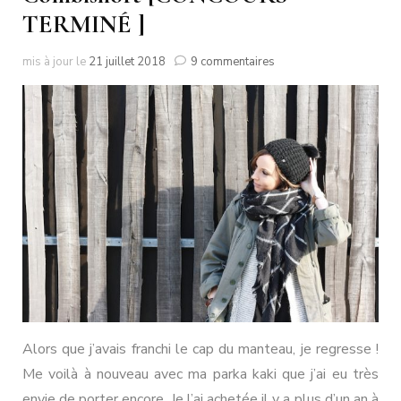
TERMINÉ ]
sur
mis à jour le
21 juillet 2018
9 commentaires
Combishort
[CONCOURS
TERMINÉ
]
Alors que j’avais franchi le cap du manteau, je regresse !
Me voilà à nouveau avec ma parka kaki que j’ai eu très
envie de porter encore. Je l’ai achetée il y a plus d’un an à