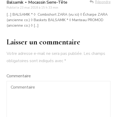
Balsamik ⋆ Mocassin Serre-Tête
Répondre
Publié le
23 mai 2018 à 15 h 33 min
[…] BALSAMIK * ◊ Combishort ZARA (vu ici) ◊ Écharpe ZARA
(ancienne co.) ◊ Baskets BALSAMIK * ◊ Manteau PROMOD
(ancienne co.) ◊ […]
Laisser un commentaire
Votre adresse e-mail ne sera pas publiée.
Les champs
obligatoires sont indiqués avec
*
Commentaire