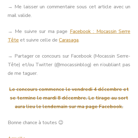
→ Me laisser un commentaire sous cet article avec un
mail valide.
→ Me suivre sur ma page
Facebook : Mocassin Serre
Tête
et suivre celle de
Carasaga
.
→ Partager ce concours sur Facebook (Mocassin Serre-
Tête) et/ou Twitter (@mocassinblog) en n’oubliant pas
de me taguer.
Le concours commence le vendredi 4 décembre et
se termine le mardi 8 décembre. Le tirage au sort
aura lieu le lendemain sur ma page Facebook.
Bonne chance à toutes 😉