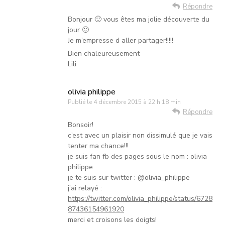
Répondre
Bonjour 🙂 vous êtes ma jolie découverte du
jour 🙂
Je m’empresse d aller partager!!!!!
Bien chaleureusement
Lili
olivia philippe
Publié le
4 décembre 2015 à 22 h 18 min
Répondre
Bonsoir!
c’est avec un plaisir non dissimulé que je vais
tenter ma chance!!!
je suis fan fb des pages sous le nom : olivia
philippe
je te suis sur twitter : @olivia_philippe
j’ai relayé :
https://twitter.com/olivia_philippe/status/6728
87436154961920
merci et croisons les doigts!