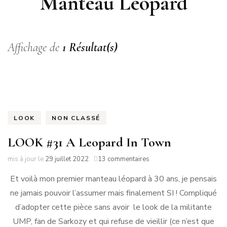
Manteau Léopard
Affichage de
1 Résultat(s)
LOOK
NON CLASSÉ
LOOK #31 A Leopard In Town
sur
mis à jour le
29 juillet 2022
13 commentaires
LOOK
Et voilà mon premier manteau léopard à 30 ans, je pensais
#31
A
ne jamais pouvoir l’assumer mais finalement SI ! Compliqué
Leopard
d’adopter cette pièce sans avoir le look de la militante
In
Town
UMP, fan de Sarkozy et qui refuse de vieillir (ce n’est que