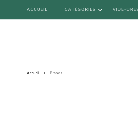
ACCUEIL
CATÉGORIES
VIDE-DRE
DÉCORATION
Blog mode à Nantes, lifestyle, beauté 
Armel
DIY
VOYAGES
BE
Accueil
Brands
LIFESTYLE
BO
LOOK
BR
BEAUTÉ
LI
LO
AT