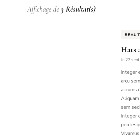
Affichage de
3 Résultat(s)
NO
PA
BEAU
PA
Hats 
le
22 sep
Integer 
arcu sem
accums r
Aliquam 
sem sed 
Integer 
pentesqu
Vivamus 