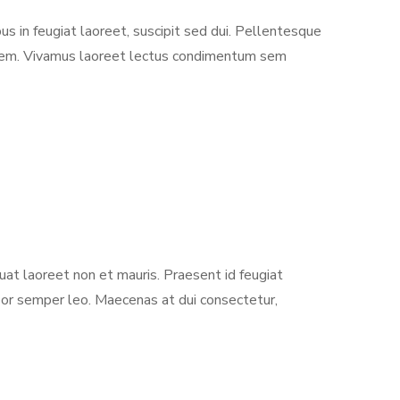
us in feugiat laoreet, suscipit sed dui. Pellentesque
rci sem. Vivamus laoreet lectus condimentum sem
uat laoreet non et mauris. Praesent id feugiat
mpor semper leo. Maecenas at dui consectetur,