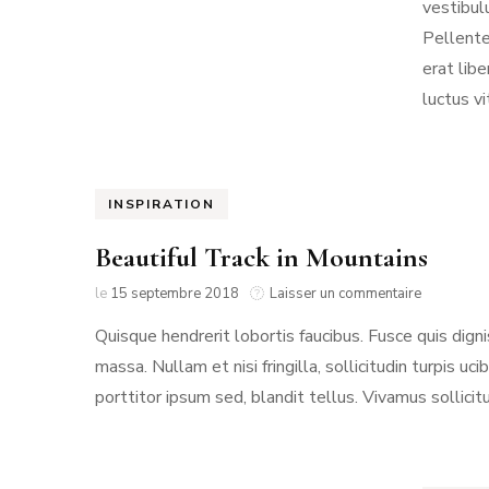
vestibul
Pellente
erat lib
luctus vi
INSPIRATION
Beautiful Track in Mountains
sur
le
15 septembre 2018
Laisser un commentaire
Beautiful
Quisque hendrerit lobortis faucibus. Fusce quis dign
Track
in
massa. Nullam et nisi fringilla, sollicitudin turpi
Mountains
porttitor ipsum sed, blandit tellus. Vivamus sollicit