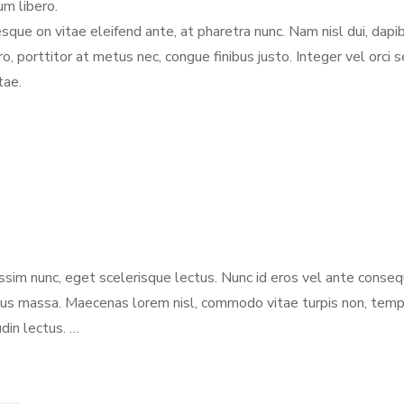
um libero.
sque on vitae eleifend ante, at pharetra nunc. Nam nisl dui, dapib
ero, porttitor at metus nec, congue finibus justo. Integer vel o
tae.
issim nunc, eget scelerisque lectus. Nunc id eros vel ante conseq
s ucibus massa. Maecenas lorem nisl, commodo vitae turpis non, te
udin lectus. …