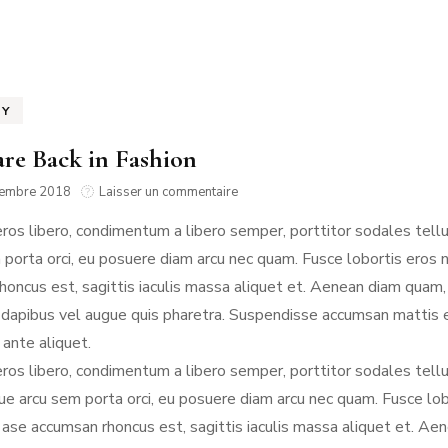
RMANDIE
PEN LANN –
NOIRMOUTIER
ROCHEVILAINE
CABOURG &
YS-BAS
PORNIC
DIVES-SUR-
RENNES
AMSTERDAM
MER
TY
RIS
PORNICHET
are Back in Fashion
SAINT-MALO
NORMANDIE
sur
tembre 2018
Laisser un commentaire
Hats
eros libero, condimentum a libero semper, porttitor sodales tel
are
Back
 porta orci, eu posuere diam arcu nec quam. Fusce lobortis eros n
in
honcus est, sagittis iaculis massa aliquet et. Aenean diam quam,
Fashion
dapibus vel augue quis pharetra. Suspendisse accumsan mattis elit
ante aliquet.
eros libero, condimentum a libero semper, porttitor sodales tel
e arcu sem porta orci, eu posuere diam arcu nec quam. Fusce lobo
ase accumsan rhoncus est, sagittis iaculis massa aliquet et. Ae