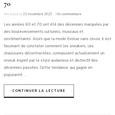
70
sur
mis à jour le
21 novembre 2023
Un commentaire
Retour
Les années 60 et 70 ont été des décennies marquées par
Vers
le
des bouleversements culturels, musicaux et
Futur
vestimentaires. Alors que la mode évolue sans cesse, il est
:
L’Essor
fascinant de constater comment les sneakers, ces
des
chaussures décontractées, connaissent actuellement un
Sneakers
revival inspiré par le style audacieux et distinctif des
au
Style
décennies passées. Cette tendance, qui gagne en
des
popularité, …
Années
60
et
70
CONTINUER LA LECTURE