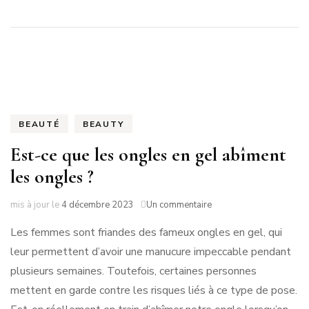
BEAUTÉ
BEAUTY
Est-ce que les ongles en gel abîment
les ongles ?
sur
mis à jour le
4 décembre 2023
Un commentaire
Est-
Les femmes sont friandes des fameux ongles en gel, qui
ce
que
leur permettent d’avoir une manucure impeccable pendant
les
plusieurs semaines. Toutefois, certaines personnes
ongles
en
mettent en garde contre les risques liés à ce type de pose.
gel