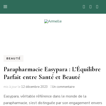
Blog mode à Nantes, lifestyle, beauté et bons plans.
Armelle
BEAUTÉ
Parapharmacie Easypara : L’Équilibre
Parfait entre Santé et Beauté
sur
mis à jour le
12 décembre 2023
Un commentaire
Parapharmacie
Easypara, véritable référence dans le monde de la
Easypara
:
parapharmacie, s’est distinguée par son engagement envers
L’Équilibre