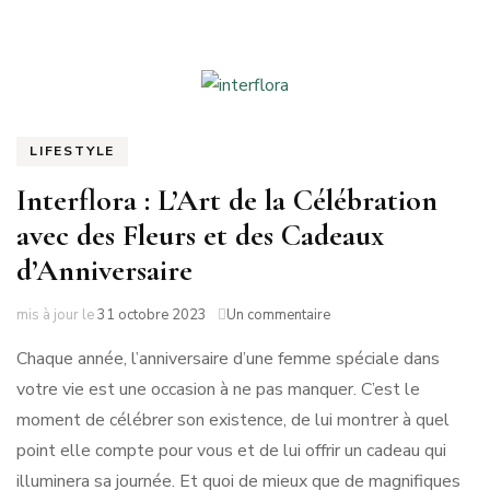
LIFESTYLE
Interflora : L’Art de la Célébration
avec des Fleurs et des Cadeaux
d’Anniversaire
sur
mis à jour le
31 octobre 2023
Un commentaire
Interflora
Chaque année, l’anniversaire d’une femme spéciale dans
:
L’Art
votre vie est une occasion à ne pas manquer. C’est le
de
moment de célébrer son existence, de lui montrer à quel
la
Célébration
point elle compte pour vous et de lui offrir un cadeau qui
avec
illuminera sa journée. Et quoi de mieux que de magnifiques
des