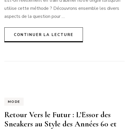
Est-on réellement en train d’abîmer notre ongle lorsqu’on
abîment
utilise cette méthode ? Découvrons ensemble les divers
les
ongles
aspects de la question pour …
?
CONTINUER LA LECTURE
MODE
Retour Vers le Futur : L’Essor des
Sneakers au Style des Années 60 et