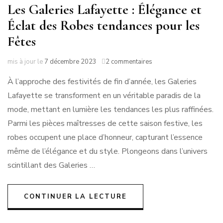
Les Galeries Lafayette : Élégance et
Éclat des Robes tendances pour les
Fêtes
sur
mis à jour le
7 décembre 2023
2 commentaires
Les
À l’approche des festivités de fin d’année, les Galeries
Galeries
Lafayette
Lafayette se transforment en un véritable paradis de la
:
mode, mettant en lumière les tendances les plus raffinées.
Élégance
et
Parmi les pièces maîtresses de cette saison festive, les
Éclat
robes occupent une place d’honneur, capturant l’essence
des
même de l’élégance et du style. Plongeons dans l’univers
Robes
tendances
scintillant des Galeries …
pour
les
Fêtes
CONTINUER LA LECTURE