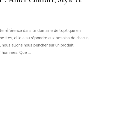
ttes
e référence dans le domaine de l’optique en
nettes, elle a su répondre aux besoins de chacun,
mme
i, nous allons nous pencher sur un produit
ac
our hommes. Que …
er
ort,
e
ité