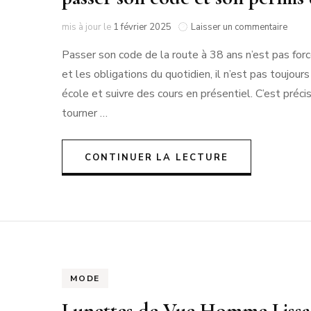
sur
mis à jour le
1 février 2025
Laisser un commentaire
Mon
Passer son code de la route à 38 ans n’est pas forcé
expér
avec
et les obligations du quotidien, il n’est pas toujour
Ornik
école et suivre des cours en présentiel. C’est préci
:
une
tourner …
solut
flexib
pour
CONTINUER LA LECTURE
passe
son
code
et
son
permi
de
condu
MODE
Lunettes de Vue Homme Lissac 