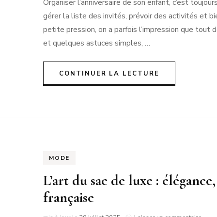
Organiser l’anniversaire de son enfant, c’est toujour
un
annive
RMANDIE
gérer la liste des invités, prévoir des activités et b
PEN LANN –
NOIRMOUTIER
d’enfa
petite pression, on a parfois l’impression que tout d
ROCHEVILAINE
CABOURG &
inoubl
YS-BAS
:
PORNIC
et quelques astuces simples, …
DIVES-SUR-
nos
RENNES
AMSTERDAM
MER
RIS
consei
PORNICHET
pour
CONTINUER LA LECTURE
SAINT-MALO
NORMANDIE
une
fête
réussi
MODE
L’art du sac de luxe : élégance,
française