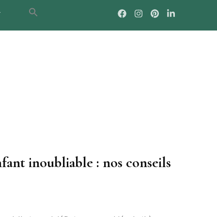
T
fant inoubliable : nos conseils
iser