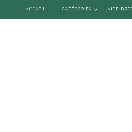
ACCUEIL
CATÉGORIES
VIDE-DRE
DÉCORATION
Blog mode à Nantes, lifestyle, beauté 
Armel
DIY
VOYAGES
BE
LIFESTYLE
BO
LOOK
BR
BEAUTÉ
LI
LO
AT