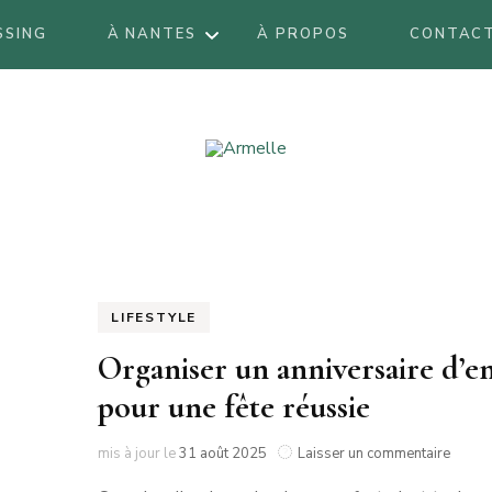
SSING
À NANTES
À PROPOS
CONTAC
OÙ DORMIR ?
et bons plans.
le
OÙ MANGER ?
BOUTIQUES
LGIQUE
ANVERS
RDEAUX
LIFESTYLE
BRUXELLES
ETAGNE
Organiser un anniversaire d’en
2017
ARZON
pour une fête réussie
LLE
BRUXELLES
BREST
LILLE 2017
2018
IRE
sur
mis à jour le
31 août 2025
Laisser un commentaire
Organ
LANTIQUE
CANCALE
LILLE 2018
LA BAULE