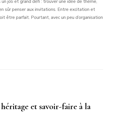
s un joli et grand défi : trouver une idée de thème,
rsaire
ien sûr penser aux invitations. Entre excitation et
nt
oit être parfait. Pourtant, avec un peu d’organisation
iable
ls
e
 héritage et savoir-faire à la