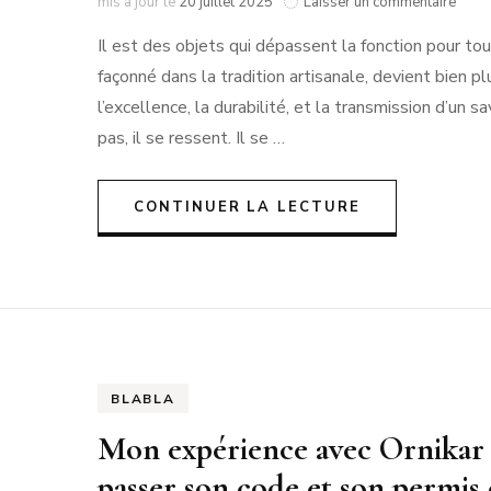
sur
mis à jour le
20 juillet 2025
Laisser un commentaire
L’art
Il est des objets qui dépassent la fonction pour touc
du
sac
façonné dans la tradition artisanale, devient bien pl
de
l’excellence, la durabilité, et la transmission d’un s
luxe
:
pas, il se ressent. Il se …
éléga
hérit
et
CONTINUER LA LECTURE
savoi
faire
à
la
franç
BLABLA
Mon expérience avec Ornikar :
passer son code et son permis