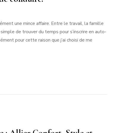
ment une mince affaire. Entre le travail, la famille
ience
s simple de trouver du temps pour s’inscrire en auto-
ar
sément pour cette raison que j’ai choisi de me
ion
le
r
s
ire.
: Allier Confort, Style et