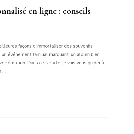
nalisé en ligne : conseils
sur
Réaliser
illeures façons d’immortaliser des souvenirs
un
album
ou un événement familial marquant, un album bien
photo
ec émotion. Dans cet article, je vais vous guider à
personnalisé
en
m …
igne
conseils
d’un
expert