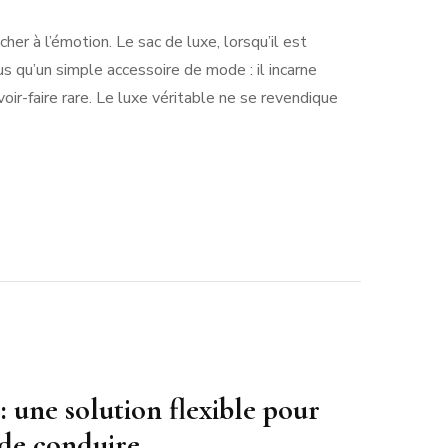
her à l’émotion. Le sac de luxe, lorsqu’il est
us qu’un simple accessoire de mode : il incarne
avoir-faire rare. Le luxe véritable ne se revendique
nce,
age
r-
aise
 une solution flexible pour
 de conduire.