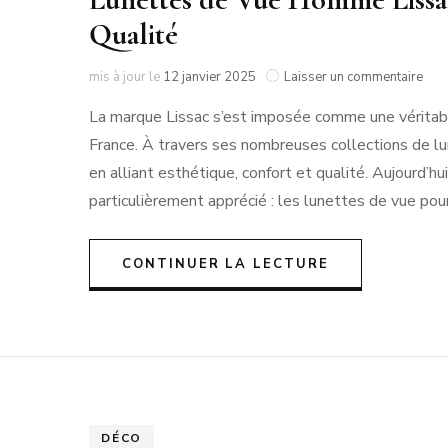
Qualité
sur
mis à jour le
12 janvier 2025
Laisser un commentaire
Lune
La marque Lissac s’est imposée comme une véritabl
de
Vue
France. À travers ses nombreuses collections de lu
Ho
en alliant esthétique, confort et qualité. Aujourd’hu
Liss
:
particulièrement apprécié : les lunettes de vue p
Alli
Conf
Styl
CONTINUER LA LECTURE
et
Qual
DÉCO