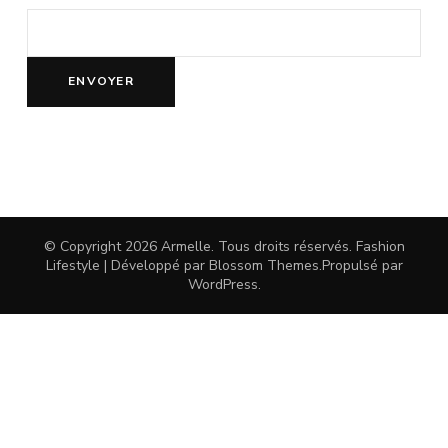
© Copyright 2026
Armelle
. Tous droits réservés.
Fashion
Lifestyle | Développé par
Blossom Themes
.Propulsé par
WordPress
.