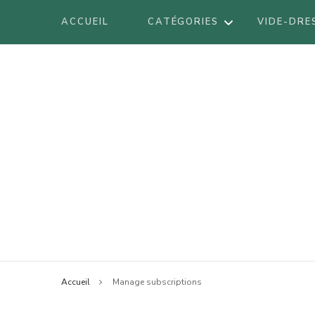
ACCUEIL
CATÉGORIES
VIDE-DRE
DÉCORATION
DIY
VOYAGES
BE
LIFESTYLE
BO
LOOK
Blog mode à Nantes, lifestyle, beauté 
Armel
BR
BEAUTÉ
LI
Accueil
Manage subscriptions
LO
AT