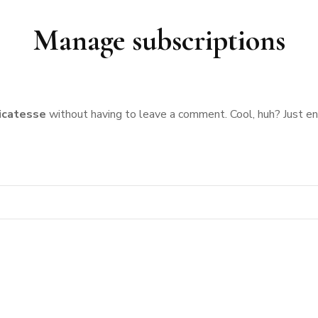
RMANDIE
PEN LANN –
NOIRMOUTIER
Manage subscriptions
ROCHEVILAINE
CABOURG &
YS-BAS
PORNIC
DIVES-SUR-
RENNES
AMSTERDAM
MER
RIS
PORNICHET
SAINT-MALO
NORMANDIE
icatesse
without having to leave a comment. Cool, huh? Just en