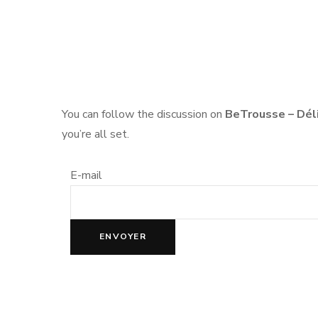
NO
PA
PA
You can follow the discussion on
BeTrousse – Dél
you’re all set.
E-mail