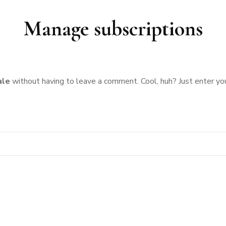
RMANDIE
PEN LANN –
NOIRMOUTIER
Manage subscriptions
ROCHEVILAINE
CABOURG &
YS-BAS
PORNIC
DIVES-SUR-
RENNES
AMSTERDAM
MER
RIS
PORNICHET
SAINT-MALO
NORMANDIE
ale
without having to leave a comment. Cool, huh? Just enter yo