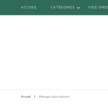
ACCUEIL
CATÉGORIES
VIDE-DRE
DÉCORATION
DIY
VOYAGES
BE
LIFESTYLE
BO
LOOK
Blog mode à Nantes, lifestyle, beauté 
Armel
BR
BEAUTÉ
LI
Accueil
Manage subscriptions
LO
AT