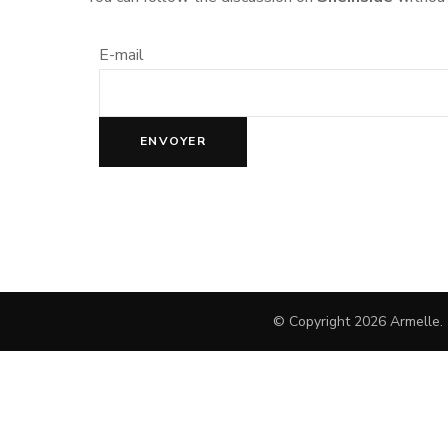
NO
E-mail
PA
PA
© Copyright 2026
Armelle
.