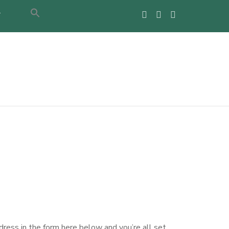
T
ress in the form here below and you’re all set.