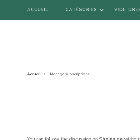
ACCUEIL
CATÉGORIES
VIDE-DRE
DÉCORATION
Blog mode à Nantes, lifestyle, beauté 
Armel
DIY
VOYAGES
BE
Accueil
Manage subscriptions
LIFESTYLE
BO
LOOK
BR
BEAUTÉ
LI
LO
AT
You can follow the discussion on
SheInside
without