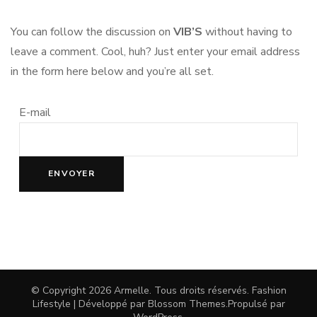
You can follow the discussion on
VIB’S
without having to
leave a comment. Cool, huh? Just enter your email address
in the form here below and you’re all set.
E-mail
© Copyright 2026
Armelle
. Tous droits réservés.
Fashion
Lifestyle | Développé par
Blossom Themes
.Propulsé par