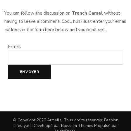
You can follow the discussion on
Trench Camel
without
having to leave a comment. Cool, huh? Just enter your email
address in the form here below and you’re all set.
E-mail
© Copyright 2026
Armelle
. Tous droits réservés.
Fashion
Lifestyle | Développé par
Blossom Themes
.Propulsé par